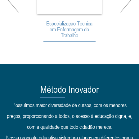
Especialização Técnica
Especialização
em Enfermagem do
em Urgênc
Trabalho
Emergência
Método Inovador
Possuímos maior diversidade de cursos, com os menores
preços, proporcionando a todos, o acesso à educação digna, e,
com a qualidade que todo cidadão merece.
Nossa proposta educativa vislumbra alunos em diferentes graus