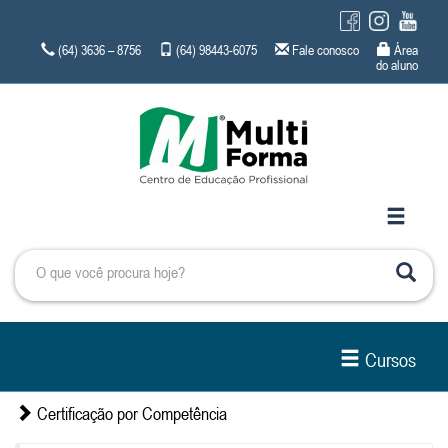
(64) 3636 – 8756
(64) 98443-6075
Fale conosco
Área
do aluno
Cursos
Certificação por Competência